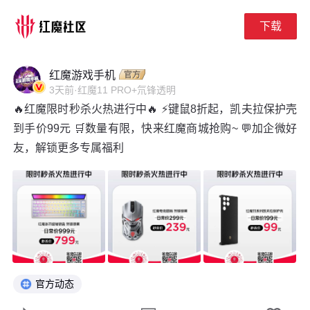
下载
下拉刷新
红魔游戏手机
3天前
·
红魔11 PRO+氘锋透明
🔥红魔限时秒杀火热进行中🔥 ⚡键鼠8折起，凯夫拉保护壳
到手价99元 🛒数量有限，快来红魔商城抢购~ 💬加企微好
友，解锁更多专属福利
官方动态