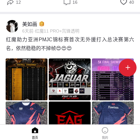



12
16
40
美如画
6天前
·
红魔11 PRO+氘锋透明
红魔助力亚洲PMJC锦标赛首次无外援打入总决赛第六
名，依然稳稳的不掉帧😍😍😍

首页
我的