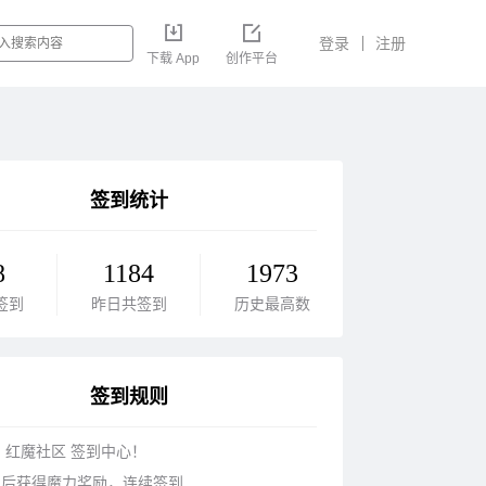
登录
注册
下载 App
创作平台
签到统计
8
1184
1973
签到
昨日共签到
历史最高数
签到规则
 红魔社区 签到中心！
到后获得魔力奖励，连续签到