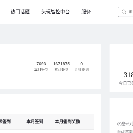
热门话题
头玩智控中台
服务
7693
1671875
0
本月签到
累计签到
连续签到
31
今日已
续签到
本月签到
本月签到奖励
欢迎来到
完成签