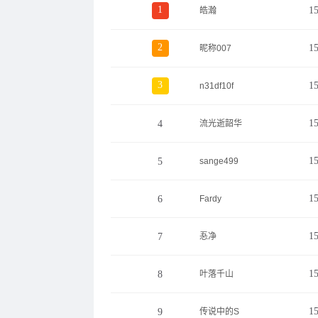
1
1
皓瀚
2
1
昵称007
3
1
n31df10f
1
4
流光逝韶华
1
5
sange499
1
6
Fardy
1
7
忢净
1
8
叶落千山
1
9
传说中的S