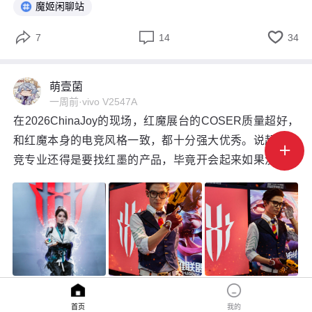
魔姬闲聊站



7
14
34
萌壹菌
一周前
·
vivo V2547A
在2026ChinaJoy的现场，红魔展台的COSER质量超好，
和红魔本身的电竞风格一致，都十分强大优秀。说起来电

竞专业还得是要找红墨的产品，毕竟开会起来如果没有风
冷和水冷的加持的话，很难做到那么好的游戏体验和电竞
高光时刻
首页
我的