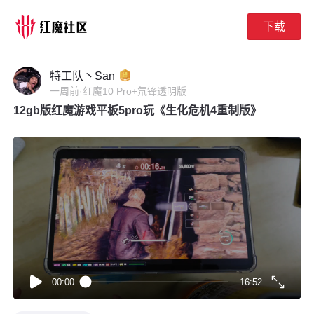
下载
下拉刷新
特工队丶San
一周前
·
红魔10 Pro+氘锋透明版
12gb版红魔游戏平板5pro玩《生化危机4重制版》
00:00
16:52