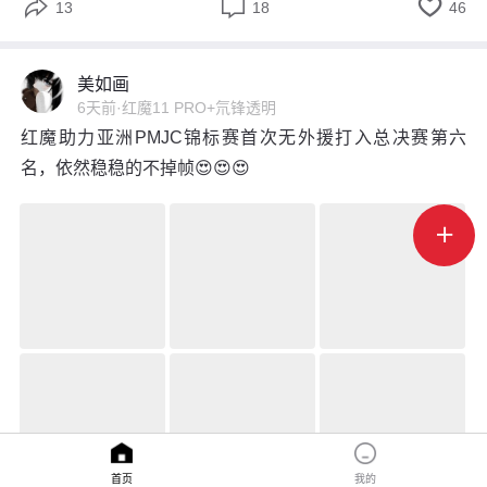



13
18
46
美如画
6天前
·
红魔11 PRO+氘锋透明
红魔助力亚洲PMJC锦标赛首次无外援打入总决赛第六
名，依然稳稳的不掉帧😍😍😍

首页
我的