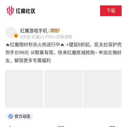
下载
下拉刷新
红魔游戏手机
4天前
·
红魔11 PRO+氘锋透明
🔥红魔限时秒杀火热进行中🔥 ⚡键鼠8折起，凯夫拉保护壳
到手价99元 🛒数量有限，快来红魔商城抢购~ 💬加企微好
友，解锁更多专属福利
官方动态