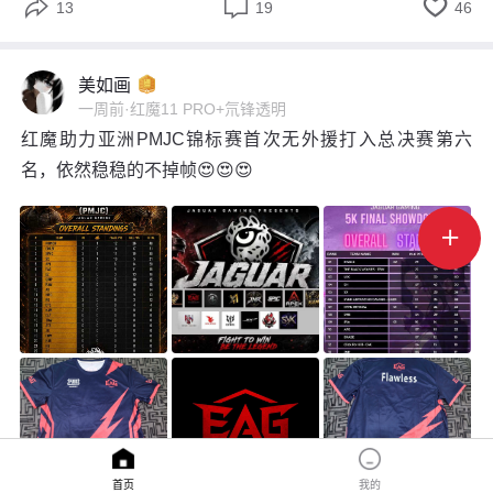



13
19
46
美如画
一周前
·
红魔11 PRO+氘锋透明
红魔助力亚洲PMJC锦标赛首次无外援打入总决赛第六
名，依然稳稳的不掉帧😍😍😍

首页
我的