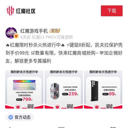
下载
下拉刷新
红魔游戏手机
4天前
·
红魔11 PRO+氘锋透明
🔥红魔限时秒杀火热进行中🔥 ⚡键鼠8折起，凯夫拉保护壳
到手价99元 🛒数量有限，快来红魔商城抢购~ 💬加企微好
友，解锁更多专属福利
官方动态