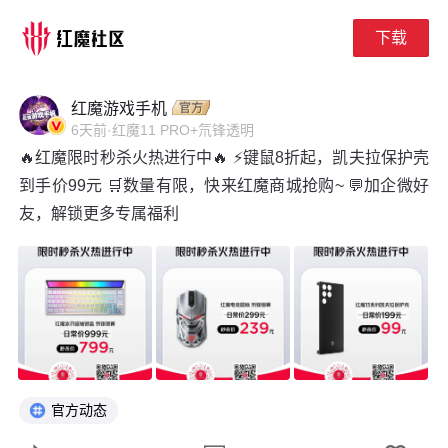
下载
下拉刷新
红魔游戏手机
6天前
·
红魔11 PRO+氘锋透明
🔥红魔限时秒杀火热进行中🔥 ⚡键鼠8折起，凯夫拉保护壳
到手价99元 🛒数量有限，快来红魔商城抢购~ 💬加企微好
友，解锁更多专属福利
官方动态