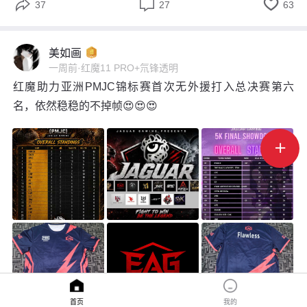



37
27
63
美如画
一周前
·
红魔11 PRO+氘锋透明
红魔助力亚洲PMJC锦标赛首次无外援打入总决赛第六
名，依然稳稳的不掉帧😍😍😍

首页
我的