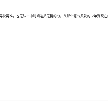
狙再快再准，也无法击中时间这把无情的刃，从那个意气风发的少年到现