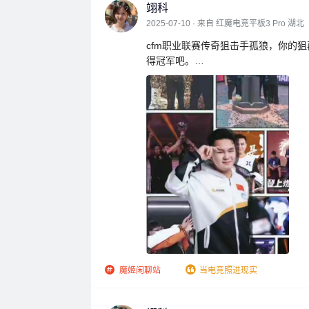
翊科
2025-07-10 · 来自 红魔电竞平板3 Pro 湖北
cfm职业联赛传奇狙击手孤狼，你的
得冠军吧。

#最能打动我的电竞故事#
魔姬闲聊站
当电竞照进现实