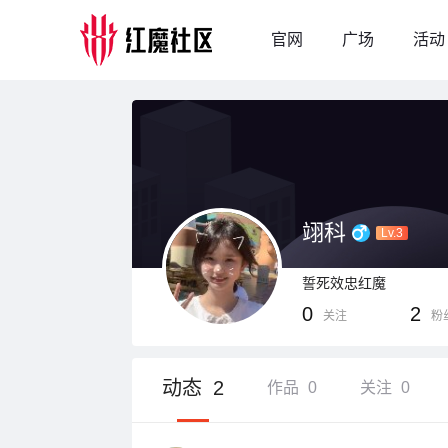
官网
广场
活动
翊科
Lv.3
誓死效忠红魔
0
2
关注
粉
动态
2
作品
0
关注
0