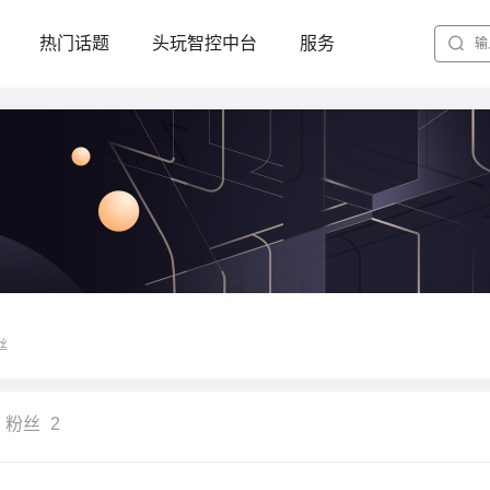
热门话题
头玩智控中台
服务
丝
粉丝
2