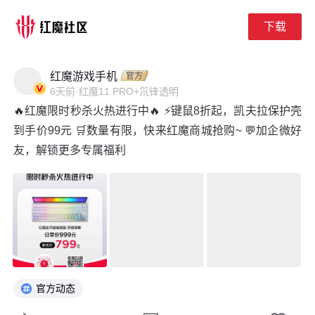
下载
下拉刷新
红魔游戏手机
6天前
·
红魔11 PRO+氘锋透明
🔥红魔限时秒杀火热进行中🔥 ⚡键鼠8折起，凯夫拉保护壳
到手价99元 🛒数量有限，快来红魔商城抢购~ 💬加企微好
友，解锁更多专属福利
官方动态