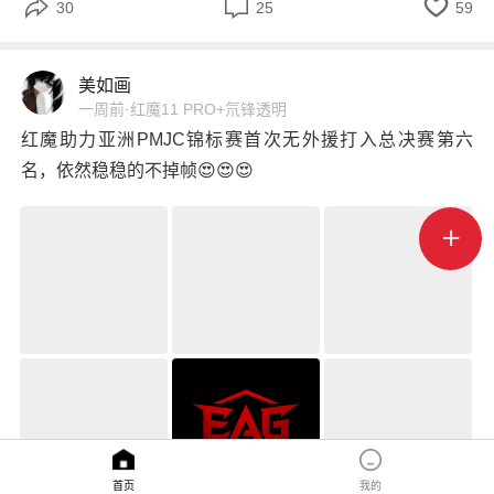



30
25
59
美如画
一周前
·
红魔11 PRO+氘锋透明
红魔助力亚洲PMJC锦标赛首次无外援打入总决赛第六
名，依然稳稳的不掉帧😍😍😍

首页
我的