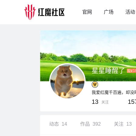
官网
广场
活动
星星睡醒了
Lv.1
我爱红魔千百遍，却没
13
15
关注
动态
14
作品
392
关注
13