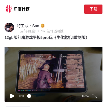
下载
下拉刷新
特工队丶San
一周前
·
红魔10 Pro+氘锋透明版
12gb版红魔游戏平板5pro玩《生化危机4重制版》
00:00
16:52