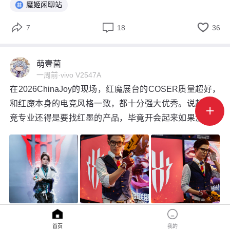
魔姬闲聊站



7
18
36
萌壹菌
一周前
·
vivo V2547A
在2026ChinaJoy的现场，红魔展台的COSER质量超好，
和红魔本身的电竞风格一致，都十分强大优秀。说起来电

竞专业还得是要找红墨的产品，毕竟开会起来如果没有风
冷和水冷的加持的话，很难做到那么好的游戏体验和电竞
高光时刻
首页
我的