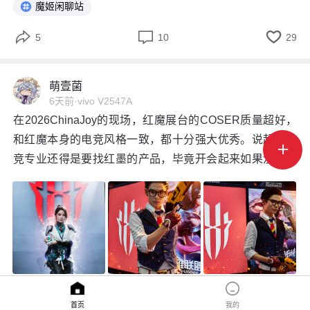
魔姬闲聊站



5
10
29
萌壹菌
6天前
·
vivo V2547A
在2026ChinaJoy的现场，红魔展台的COSER质量超好，
和红魔本身的电竞风格一致，都十分强大优秀。说起来电

竞专业还得是要找红墨的产品，毕竟开会起来如果没有风
冷和水冷的加持的话，很难做到那么好的游戏体验和电竞
高光时刻
首页
我的