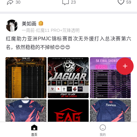



30
23
59
美如画
一周前
·
红魔11 PRO+氘锋透明
红魔助力亚洲PMJC锦标赛首次无外援打入总决赛第六
名，依然稳稳的不掉帧😍😍😍

首页
我的