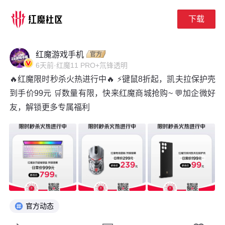
下载
下拉刷新
红魔游戏手机
6天前
·
红魔11 PRO+氘锋透明
🔥红魔限时秒杀火热进行中🔥 ⚡键鼠8折起，凯夫拉保护壳
到手价99元 🛒数量有限，快来红魔商城抢购~ 💬加企微好
友，解锁更多专属福利
官方动态