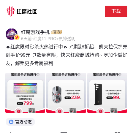
下载
下拉刷新
红魔游戏手机
6天前
·
红魔11 PRO+氘锋透明
🔥红魔限时秒杀火热进行中🔥 ⚡键鼠8折起，凯夫拉保护壳
到手价99元 🛒数量有限，快来红魔商城抢购~ 💬加企微好
友，解锁更多专属福利
官方动态