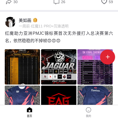



30
26
59
美如画
一周前
·
红魔11 PRO+氘锋透明
红魔助力亚洲PMJC锦标赛首次无外援打入总决赛第六
名，依然稳稳的不掉帧😍😍😍

首页
我的