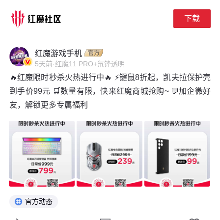
下载
下拉刷新
红魔游戏手机
5天前
·
红魔11 PRO+氘锋透明
🔥红魔限时秒杀火热进行中🔥 ⚡键鼠8折起，凯夫拉保护壳
到手价99元 🛒数量有限，快来红魔商城抢购~ 💬加企微好
友，解锁更多专属福利
官方动态