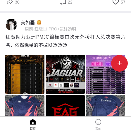



30
22
57
美如画
一周前
·
红魔11 PRO+氘锋透明
红魔助力亚洲PMJC锦标赛首次无外援打入总决赛第六
名，依然稳稳的不掉帧😍😍😍

首页
我的